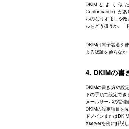
DKIMとよく似た技術に、
Conformance
ルのなりすましや改
ルをどう扱うか、「
DKIMは電子署名を
よる認証を通らなか
4. DKIM
DKIMの書き方や
下の手順で設定でき
メールサーバの管理
DKIMの設定項目を
ドメインまたはDKI
Xserverを例に解説