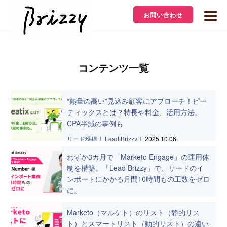
お問い合わせ
コンテンツ一覧
“熱量の高い”見込み顧客にアプローチ！ピー
ティックスとは？特長や料金、活用方法。
CPA半減の事例も
リード獲得
｜
Lead Brizzy
｜
2025.10.06
わずか3カ月で「Marketo Engage」の運用体
制を構築。「Lead Brizzy」で、リードのイ
ンポートにかかる月間10時間もの工数をゼロ
に。
Marketo活用
｜
Lead Brizzy
｜
導入事例
｜
2025.02.18
Marketo（マルケト）のリスト（静的リス
ト）とスマートリスト（動的リスト）の違い