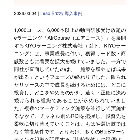
2026.03.04 |
Lead Brizzy
導入事例
1,000コース、6,000本以上の動画研修受け放題の
eラーニング「AirCourse（エアコース）」を展開
するKIYOラーニング株式会社（以下、KIYOラー
ニング）は、事業成長に伴い、獲得リード数・商
談数ともに着実な拡大を続けていました。一方で
同社が直面していたのは、「施策を増やせば成果
が出る」というフェーズの終わりでした。限られ
たリソースの中で成長を続けるためには、どこに
投資し、どこをやめるのかを、速く・正確に決め
続けられる組織であることが求められていまし
た。複数のマーケティング施策を並行して実施す
るなかで、チャネル別のROIを把握し、投資先を
柔軟に切り替えていくことは、もはや選択肢では
なく前提条件です。とりわけ、多くのBtoBマーケ
ティング組織が活用する「比較媒体」の評価は、